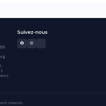
-
Suivez-nous
891
org
t-
 3
ebec)
sont réservés.