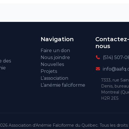
Navigation
Contactez
nous
Faire un don
Nous joindre
(514) 507-0
e des
Nouvelles
mie
info@aafq.
Projets
L’association
7333, rue Sain
L’anémie falciforme
Denis, bureau
Montreal (Qu
H2R 2E5
026 Association d'Anémie Falciforme du Québec. Tous les droits 