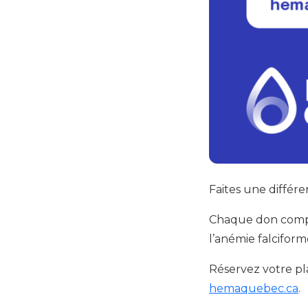
Faites une différe
Chaque don compte
l’anémie falciform
Réservez votre p
hemaquebec.ca
.